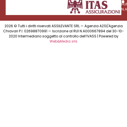
RUI
N.
2026 © Tutti i diritti riservati ASSILEVANTE SRL — Agenzia A213/Agenzia
Chiavari P.I: 02698870991 — Iscrizione al RUI N.A000667894 del 30-10-
2020 Intermediario soggetto al controllo dell’IVASS | Powered by
Web&Media srls