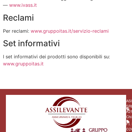
—
www.ivass.it
Reclami
Per reclami:
www.gruppoitas.it/servizio-reclami
Set informativi
I set informativi dei prodotti sono disponibili su:
www.gruppoitas.it
AS
SRL
A21
Chi
P.I.
02