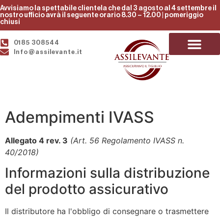
Avvisiamo la spettabile clientela che dal 3 agosto al 4 settembre il
nostro ufficio avrà il seguente orario 8.30 – 12.00 | pomeriggio
chiusi
0185 308544
Info@assilevante.it
CHI SIAMO
Adempimenti IVASS
Allegato 4 rev. 3
(Art. 56 Regolamento IVASS n.
40/2018)
Informazioni sulla distribuzione
del prodotto assicurativo
Il distributore ha l'obbligo di consegnare o trasmettere